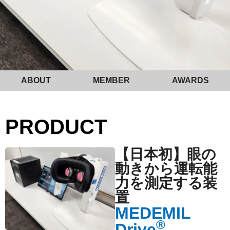
ABOUT
MEMBER
AWARDS
PRODUCT
【日本初】眼の
動きから運転能
力を測定する装
置
MEDEMIL
®
Drive