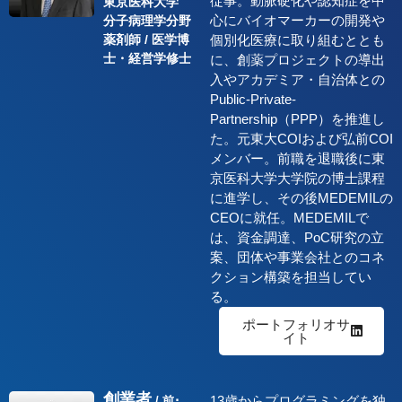
従事。動脈硬化や認知症を中
東京医科大学
心にバイオマーカーの開発や
分子病理学分野
薬剤師 / 医学博
個別化医療に取り組むととも
士・経営学修士
に、創薬プロジェクトの導出
入やアカデミア・自治体との
Public-Private-
Partnership（PPP）を推進し
た。元東大COIおよび弘前COI
メンバー。前職を退職後に東
京医科大学大学院の博士課程
に進学し、その後MEDEMILの
CEOに就任。MEDEMILで
は、資金調達、PoC研究の立
案、団体や事業会社とのコネ
クション構築を担当してい
る。
ポートフォリオサ
イト
創業者
13歳からプログラミングを独
/ 前･