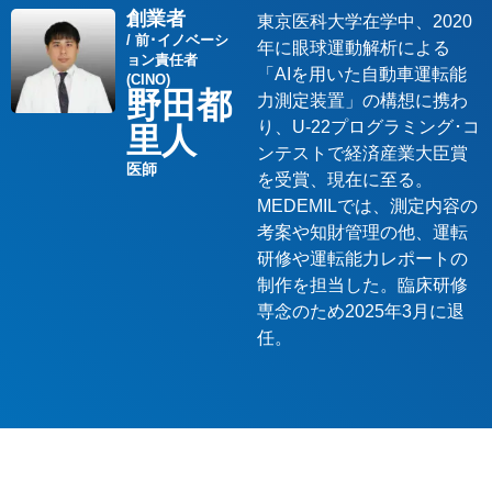
創業者
東京医科大学在学中、2020
/ 前･イノベーシ
年に眼球運動解析による
ョン責任者
「AIを用いた自動車運転能
(CINO)
野田都
力測定装置」の構想に携わ
り、U-22プログラミング･コ
里人
ンテストで経済産業大臣賞
医師
を受賞、現在に至る。
MEDEMILでは、測定内容の
考案や知財管理の他、運転
研修や運転能力レポートの
制作を担当した。臨床研修
専念のため2025年3月に退
任。