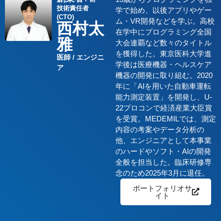
技術責任者
学で始め、以後アプリやゲー
(CTO)
ム・VR開発などを学ぶ。高校
西村太
在学中にプログラミング全国
雅
大会連覇など数々のタイトル
を獲得した。東京医科大学進
医師 / エンジニ
学後は医療機器・ヘルスケア
ア
機器の開発に取り組む。2020
年に「AIを用いた自動車運転
能力測定装置」を開発し、U-
22プロコンで経済産業大臣賞
を受賞。MEDEMILでは、測定
内容の考案やデータ分析の
他、エンジニアとして本事業
のハードやソフト・AIの開発
全般を担当した。臨床研修専
念のため2025年3月に退任。
ポートフォリオサ
イト