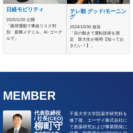
日経モビリティ
テレ朝 グッド!モーニン
グ
2025/1/20 公開
「眼球運動で事故リスク判
2024/10/30 放送
別 新興メデミル、AI･ゴーグ
「目の動きで運転技術を測
ルで」
定 医大生が発明【知ってお
きたい！】」
MEMBER
代表取締役
千葉大学大学院薬学研究科を
/ 社長(CEO)
修了後、エーザイ株式会社に
柳町守
て創薬研究および事業開発に