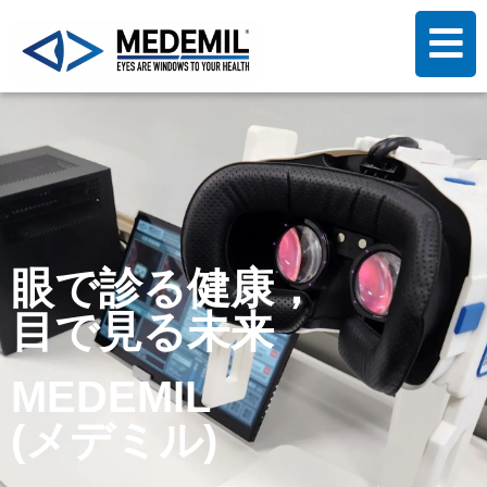
眼で診る健康，
目で見る未来
MEDEMIL
(メデミル)