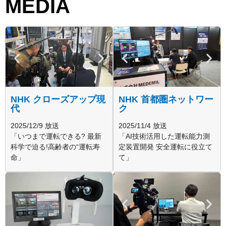
MEDIA
NHK クローズアップ現
NHK 首都圏ネットワー
代
ク
2025/12/9 放送
2025/11/4 放送
「いつまで運転できる? 最新
「AI技術活用した運転能力測
科学で迫る!高齢者の“運転寿
定装置開発 安全運転に役立て
命」
て」