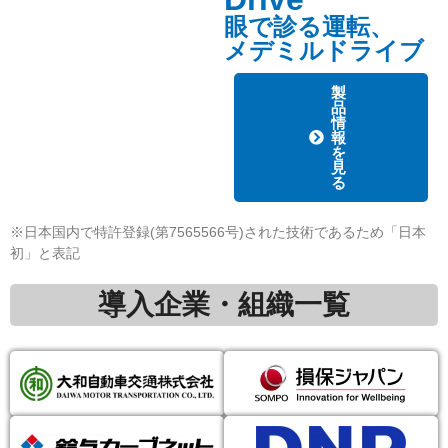
眼で診る運転、
メデミルドライブ
製
品
情
報
を
見
る
※日本国内で特許登録(第7565566号)された技術であるため「日本
初」と表記
導入企業・組織一覧